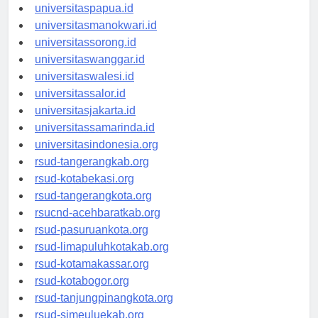
universitasjayapura.id
universitaspapua.id
universitasmanokwari.id
universitassorong.id
universitaswanggar.id
universitaswalesi.id
universitassalor.id
universitasjakarta.id
universitassamarinda.id
universitasindonesia.org
rsud-tangerangkab.org
rsud-kotabekasi.org
rsud-tangerangkota.org
rsucnd-acehbaratkab.org
rsud-pasuruankota.org
rsud-limapuluhkotakab.org
rsud-kotamakassar.org
rsud-kotabogor.org
rsud-tanjungpinangkota.org