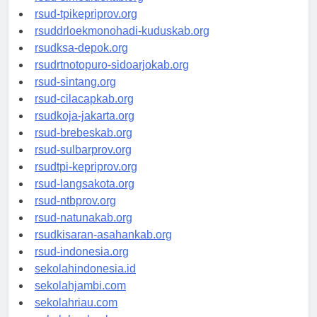
rsud-simeuluekab.org
rsud-tpikepriprov.org
rsuddrloekmonohadi-kuduskab.org
rsudksa-depok.org
rsudrtnotopuro-sidoarjokab.org
rsud-sintang.org
rsud-cilacapkab.org
rsudkoja-jakarta.org
rsud-brebeskab.org
rsud-sulbarprov.org
rsudtpi-kepriprov.org
rsud-langsakota.org
rsud-ntbprov.org
rsud-natunakab.org
rsudkisaran-asahankab.org
rsud-indonesia.org
sekolahindonesia.id
sekolahjambi.com
sekolahriau.com