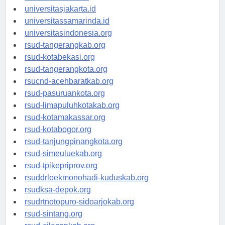
universitassalor.id
universitasjakarta.id
universitassamarinda.id
universitasindonesia.org
rsud-tangerangkab.org
rsud-kotabekasi.org
rsud-tangerangkota.org
rsucnd-acehbaratkab.org
rsud-pasuruankota.org
rsud-limapuluhkotakab.org
rsud-kotamakassar.org
rsud-kotabogor.org
rsud-tanjungpinangkota.org
rsud-simeuluekab.org
rsud-tpikepriprov.org
rsuddrloekmonohadi-kuduskab.org
rsudksa-depok.org
rsudrtnotopuro-sidoarjokab.org
rsud-sintang.org