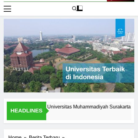
Live Now
pportunities at Universitas Muhammadiyah Surakarta
Alu
HEADLINES
2 Ha