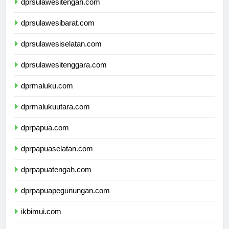
dprsulawesitengah.com
dprsulawesibarat.com
dprsulawesiselatan.com
dprsulawesitenggara.com
dprmaluku.com
dprmalukuutara.com
dprpapua.com
dprpapuaselatan.com
dprpapuatengah.com
dprpapuapegunungan.com
ikbimui.com