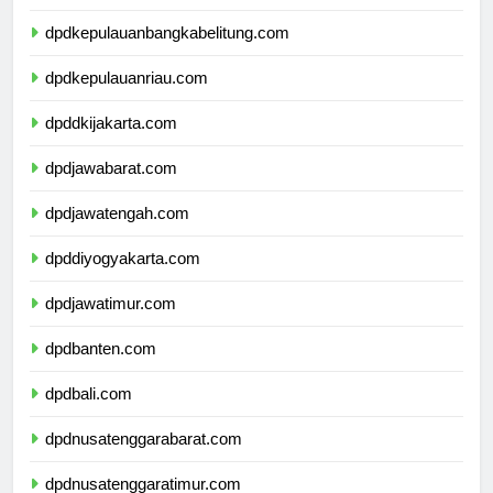
dpdlampung.com
dpdkepulauanbangkabelitung.com
dpdkepulauanriau.com
dpddkijakarta.com
dpdjawabarat.com
dpdjawatengah.com
dpddiyogyakarta.com
dpdjawatimur.com
dpdbanten.com
dpdbali.com
dpdnusatenggarabarat.com