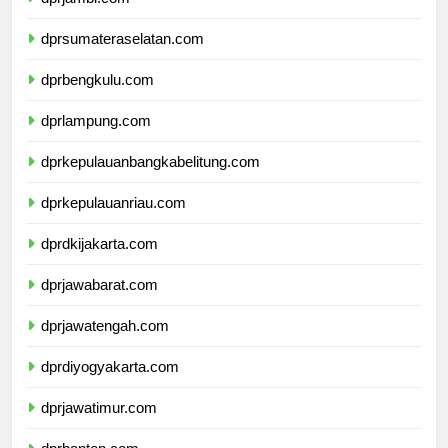
dprjambi.com
dprsumateraselatan.com
dprbengkulu.com
dprlampung.com
dprkepulauanbangkabelitung.com
dprkepulauanriau.com
dprdkijakarta.com
dprjawabarat.com
dprjawatengah.com
dprdiyogyakarta.com
dprjawatimur.com