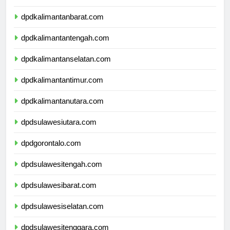
dpdnusatenggaratimur.com
dpdkalimantanbarat.com
dpdkalimantantengah.com
dpdkalimantanselatan.com
dpdkalimantantimur.com
dpdkalimantanutara.com
dpdsulawesiutara.com
dpdgorontalo.com
dpdsulawesitengah.com
dpdsulawesibarat.com
dpdsulawesiselatan.com