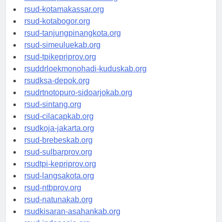
rsud-limapuluhkotakab.org
rsud-kotamakassar.org
rsud-kotabogor.org
rsud-tanjungpinangkota.org
rsud-simeuluekab.org
rsud-tpikepriprov.org
rsuddrloekmonohadi-kuduskab.org
rsudksa-depok.org
rsudrtnotopuro-sidoarjokab.org
rsud-sintang.org
rsud-cilacapkab.org
rsudkoja-jakarta.org
rsud-brebeskab.org
rsud-sulbarprov.org
rsudtpi-kepriprov.org
rsud-langsakota.org
rsud-ntbprov.org
rsud-natunakab.org
rsudkisaran-asahankab.org