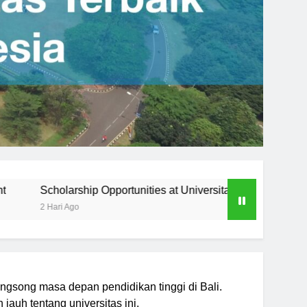
unities at Universitas Muhammadiyah Surakarta
Alumni 
3 Hari Ago
ngsong masa depan pendidikan tinggi di Bali.
jauh tentang universitas ini.