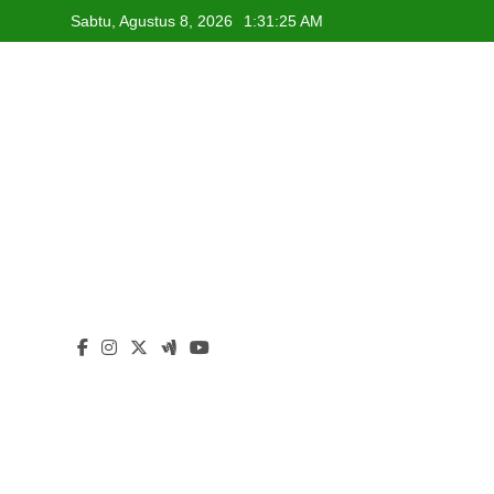
Skip
Sabtu, Agustus 8, 2026
1:31:27 AM
to
content