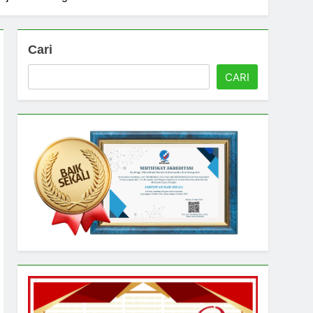
Cari
CARI