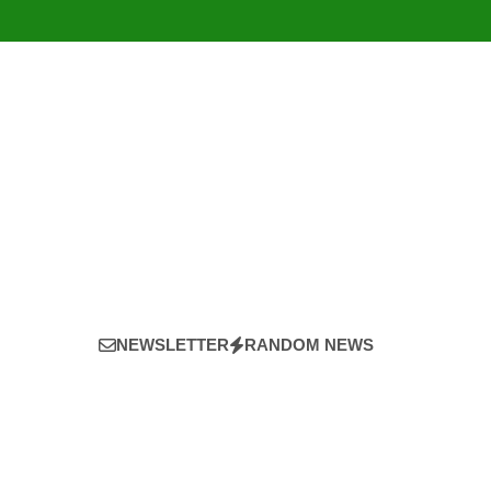
NEWSLETTER
RANDOM NEWS