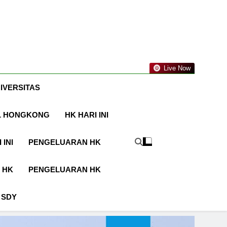
Live Now
IVERSITAS
L HONGKONG
HK HARI INI
 INI
PENGELUARAN HK
 HK
PENGELUARAN HK
 SDY