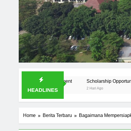
evelopment
Scholarship Opportunities at Universitas M
2 Hari Ago
HEADLINES
Home
Berita Terbaru
Bagaimana Mempersiapka