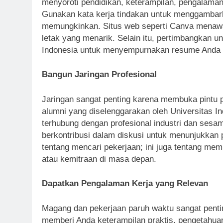
menyoroti pendidikan, keterampilan, pengalaman 
Gunakan kata kerja tindakan untuk menggambark
memungkinkan. Situs web seperti Canva menaw
letak yang menarik. Selain itu, pertimbangkan u
Indonesia untuk menyempurnakan resume Anda le
Bangun Jaringan Profesional
Jaringan sangat penting karena membuka pintu p
alumni yang diselenggarakan oleh Universitas In
terhubung dengan profesional industri dan sesa
berkontribusi dalam diskusi untuk menunjukkan 
tentang mencari pekerjaan; ini juga tentang m
atau kemitraan di masa depan.
Dapatkan Pengalaman Kerja yang Relevan
Magang dan pekerjaan paruh waktu sangat pent
memberi Anda keterampilan praktis, pengetahuan