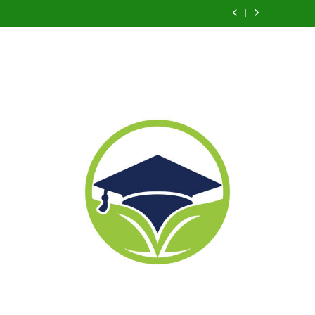
Alumni
Understanding
Admission
of
at
Stories
Admission
of
at
Success
the
Process
Universitas
Universitas
from
Process
Universitas
Universitas
Stories
Admission
at
Muhammadiyah
Muhammadiyah
Universitas
at
Muhammadiyah
Muhammadiyah
from
Process
Universitas
Surakarta
Surakarta
Muhammadiyah
Universitas
Surakarta
Surakarta
Universitas
at
Muhammadiyah
in
Surakarta
Muhammadiyah
in
Muhammadiyah
Universitas
Surakarta
Community
Surakarta
Community
Surakarta
Muhammadiyah
Development
Development
Surakarta