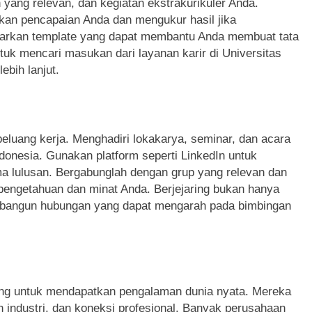
yang relevan, dan kegiatan ekstrakurikuler Anda.
an pencapaian Anda dan mengukur hasil jika
arkan template yang dapat membantu Anda membuat tata
ntuk mencari masukan dari layanan karir di Universitas
bih lanjut.
eluang kerja. Menghadiri lokakarya, seminar, dan acara
donesia. Gunakan platform seperti LinkedIn untuk
ma lulusan. Bergabunglah dengan grup yang relevan dan
pengetahuan dan minat Anda. Berjejaring bukan hanya
embangun hubungan yang dapat mengarah pada bimbingan
ing untuk mendapatkan pengalaman dunia nyata. Mereka
 industri, dan koneksi profesional. Banyak perusahaan