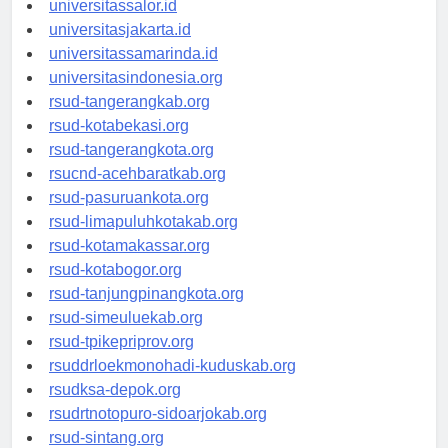
universitassalor.id
universitasjakarta.id
universitassamarinda.id
universitasindonesia.org
rsud-tangerangkab.org
rsud-kotabekasi.org
rsud-tangerangkota.org
rsucnd-acehbaratkab.org
rsud-pasuruankota.org
rsud-limapuluhkotakab.org
rsud-kotamakassar.org
rsud-kotabogor.org
rsud-tanjungpinangkota.org
rsud-simeuluekab.org
rsud-tpikepriprov.org
rsuddrloekmonohadi-kuduskab.org
rsudksa-depok.org
rsudrtnotopuro-sidoarjokab.org