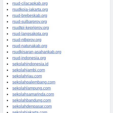
rsud-sintang.org
rsud-cilacapkab.org
rsudkoja-jakarta.org
rsud-brebeskab.org
rsud-sulbarprov.org
rsudtpi-kepriprov.org
rsud-langsakota.org
rsud-ntbprov.org
rsud-natunakab.org
rsudkisaran-asahankab.org
rsud-indonesia.org
sekolahindonesia.id
sekolahjambi.com
sekolahriau.com
sekolahpalembang.com
sekolahlampung.com
sekolahsamarinda.com
sekolahbandung.com
sekolahdenpasar.com