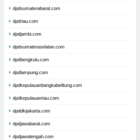
dpdsumaterautara.com
dpdsumaterabarat.com
dpdriau.com
dpdjambi.com
dpdsumateraselatan.com
dpdbengkulu.com
dpdlampung.com
dpdkepulauanbangkabelitung.com
dpdkepulauanriau.com
dpddkijakarta.com
dpdjawabarat.com