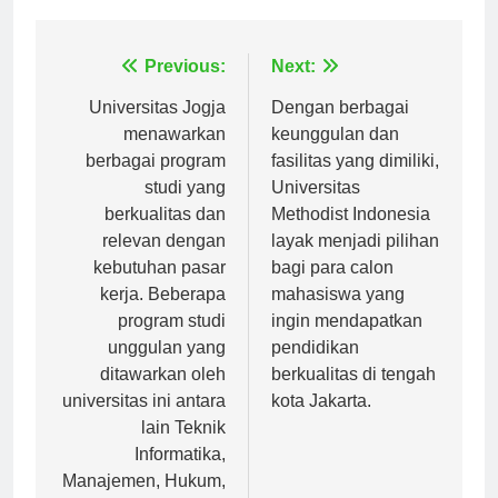
Tagged:
universitas bina darma
Navigasi
Previous:
Next:
pos
Universitas Jogja
Dengan berbagai
menawarkan
keunggulan dan
berbagai program
fasilitas yang dimiliki,
studi yang
Universitas
berkualitas dan
Methodist Indonesia
relevan dengan
layak menjadi pilihan
kebutuhan pasar
bagi para calon
kerja. Beberapa
mahasiswa yang
program studi
ingin mendapatkan
unggulan yang
pendidikan
ditawarkan oleh
berkualitas di tengah
universitas ini antara
kota Jakarta.
lain Teknik
Informatika,