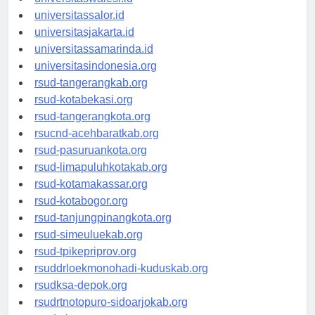
universitaswalesi.id
universitassalor.id
universitasjakarta.id
universitassamarinda.id
universitasindonesia.org
rsud-tangerangkab.org
rsud-kotabekasi.org
rsud-tangerangkota.org
rsucnd-acehbaratkab.org
rsud-pasuruankota.org
rsud-limapuluhkotakab.org
rsud-kotamakassar.org
rsud-kotabogor.org
rsud-tanjungpinangkota.org
rsud-simeuluekab.org
rsud-tpikepriprov.org
rsuddrloekmonohadi-kuduskab.org
rsudksa-depok.org
rsudrtnotopuro-sidoarjokab.org