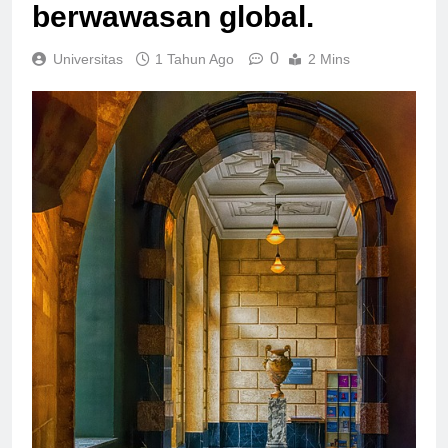
berkualitas dan
berwawasan global.
0
Universitas
1 Tahun Ago
2 Mins