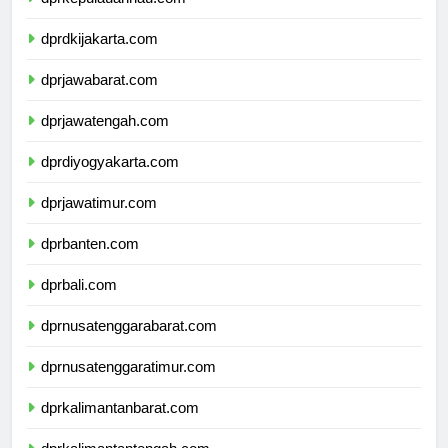
dprkepulauanriau.com
dprdkijakarta.com
dprjawabarat.com
dprjawatengah.com
dprdiyogyakarta.com
dprjawatimur.com
dprbanten.com
dprbali.com
dprnusatenggarabarat.com
dprnusatenggaratimur.com
dprkalimantanbarat.com