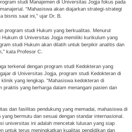
program studi Manajemen di Universitas Jogja fokus pada
najerial. “Mahasiswa akan diajarkan strategi-strategi
bisnis saat ini,” ujar Dr. B.
an program studi Hukum yang berkualitas. Menurut
 Hukum di Universitas Jogja memiliki kurikulum yang
am studi Hukum akan dilatih untuk berpikir analitis dan
,” kata Profesor C.
 juga terkenal dengan program studi Kedokteran yang
ajar di Universitas Jogja, program studi Kedokteran di
an klinik yang lengkap. “Mahasiswa kedokteran di
n praktis yang berharga dalam menangani pasien dan
itas dan fasilitas pendukung yang memadai, mahasiswa di
 yang bermutu dan sesuai dengan standar internasional.
si universitas ini adalah mencetak lulusan yang siap
en untuk terus meningkatkan kualitas pendidikan dan