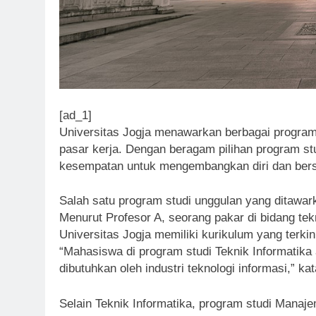
[ad_1]
Universitas Jogja menawarkan berbagai program
pasar kerja. Dengan beragam pilihan program st
kesempatan untuk mengembangkan diri dan bersai
Salah satu program studi unggulan yang ditawark
Menurut Profesor A, seorang pakar di bidang tekn
Universitas Jogja memiliki kurikulum yang terki
“Mahasiswa di program studi Teknik Informatika
dibutuhkan oleh industri teknologi informasi,” ka
Selain Teknik Informatika, program studi Manaje