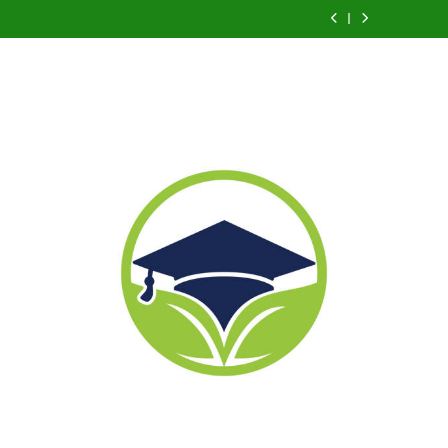
Understanding
Campus
at
at
Stories
Admission
at
at
Stories
the
Facilities
Universitas
Universitas
from
Process
Universitas
Universitas
from
Admission
at
Muhammadiyah
Muhammadiyah
Universitas
at
Muhammadiyah
Muhammadiyah
Universitas
Process
Universitas
Surakarta:
Surakarta
Muhammadiyah
Universitas
Surakarta:
Surakarta
Muhammadiyah
at
Muhammadiyah
A
Surakarta
Muhammadiyah
A
Surakarta
Universitas
Surakarta:
Student’s
Surakarta
Student’s
Muhammadiyah
A
Guide
Guide
Surakarta
Student’s
Guide