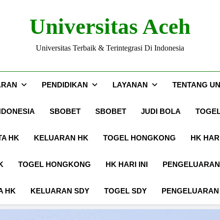
Universitas Aceh
Universitas Terbaik & Terintegrasi Di Indonesia
ARAN
PENDIDIKAN
LAYANAN
TENTANG UN
NDONESIA
SBOBET
SBOBET
JUDI BOLA
TOGE
TA HK
KELUARAN HK
TOGEL HONGKONG
HK HARI
K
TOGEL HONGKONG
HK HARI INI
PENGELUARAN
A HK
KELUARAN SDY
TOGEL SDY
PENGELUARAN