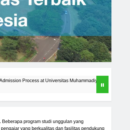
iversitas Muhammadiyah Surakarta
Campus Facilities at
3 Hari Ago
a. Beberapa program studi unggulan yang
 pengajar yang berkualitas dan fasilitas pendukung